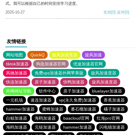
式。我可以根据自己的时间安排学习进度。
2025-10-27
支持
[0]
反对
[0]
友情链接
网站地图
QuickQ
旋风加速度器
旋风加速
tiktok加速器
狗急加速器官网
优途加速器官网
风驰加速器
免费vps加速器外网苹果版
旋风加速度器
快连加速器
原子加速器
快鸭加速器
旋风加速度器
外网网址导航
软件中心
原子加速器
bluelayer加速器
一元机场
速连加速器
vp(永久免费)加速器
香蕉加速器
hammer加速器
蜜蜂加速器
番石榴加速器
橘子加速器
白鲸加速器
海鸥加速器
baacloud官网
红海pro官网
海鸥加速器
元链加速器
hammer加速器
闪电猫加速器