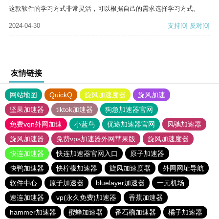
这款软件的学习方式非常灵活，可以根据自己的需求选择学习方式。
2024-04-30
支持
[0]
反对
[0]
友情链接
网站地图
QuickQ
旋风加速度器
旋风加速
坚果加速器
tiktok加速器
狗急加速器官网
免费vqn外网加速
小蓝鸟
优途加速器官网
风驰加速器
旋风加速器
免费vps加速器外网苹果版
旋风加速度器
快连加速器
快连加速器官网入口
原子加速器
快鸭加速器
快柠檬加速器
旋风加速度器
外网网址导航
软件中心
原子加速器
bluelayer加速器
一元机场
速连加速器
vp(永久免费)加速器
香蕉加速器
hammer加速器
蜜蜂加速器
番石榴加速器
橘子加速器