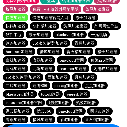
免费vqn外网加速
小蓝鸟
优途加速器官网
风驰加速器
旋风加速器
免费vps加速器外网苹果版
旋风加速度器
快连加速器
快连加速器官网入口
原子加速器
快鸭加速器
快柠檬加速器
旋风加速度器
外网网址导航
软件中心
原子加速器
bluelayer加速器
一元机场
速连加速器
vp(永久免费)加速器
香蕉加速器
hammer加速器
蜜蜂加速器
番石榴加速器
橘子加速器
白鲸加速器
海鸥加速器
baacloud官网
红海pro官网
海鸥加速器
元链加速器
hammer加速器
闪电猫加速器
vp(永久免费)加速器
西柚加速器
月兔加速器
白鲸加速器
速鹰666
picacg加速器
点点加速器
bluelayer加速器
toto加速器
veee加速器
ikuuu.me加速器官网
哇哇加速器
蚂蚁加速器
纵云梯加速器
优云666
baacloud官网
啊哈加速器
香蕉加速器
极风加速器
gkd加速器
番石榴加速器