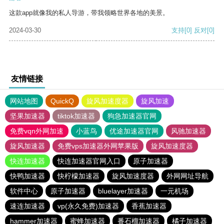
这款app就像我的私人导游，带我领略世界各地的美景。
2024-03-30
支持
[0]
反对
[0]
友情链接
网站地图
QuickQ
旋风加速度器
旋风加速
坚果加速器
tiktok加速器
狗急加速器官网
免费vqn外网加速
小蓝鸟
优途加速器官网
风驰加速器
旋风加速器
免费vps加速器外网苹果版
旋风加速度器
快连加速器
快连加速器官网入口
原子加速器
快鸭加速器
快柠檬加速器
旋风加速度器
外网网址导航
软件中心
原子加速器
bluelayer加速器
一元机场
速连加速器
vp(永久免费)加速器
香蕉加速器
hammer加速器
蜜蜂加速器
番石榴加速器
橘子加速器