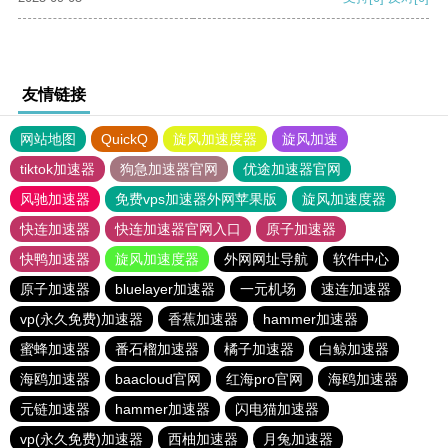
友情链接
网站地图
QuickQ
旋风加速度器
旋风加速
tiktok加速器
狗急加速器官网
优途加速器官网
风驰加速器
免费vps加速器外网苹果版
旋风加速度器
快连加速器
快连加速器官网入口
原子加速器
快鸭加速器
旋风加速度器
外网网址导航
软件中心
原子加速器
bluelayer加速器
一元机场
速连加速器
vp(永久免费)加速器
香蕉加速器
hammer加速器
蜜蜂加速器
番石榴加速器
橘子加速器
白鲸加速器
海鸥加速器
baacloud官网
红海pro官网
海鸥加速器
元链加速器
hammer加速器
闪电猫加速器
vp(永久免费)加速器
西柚加速器
月兔加速器