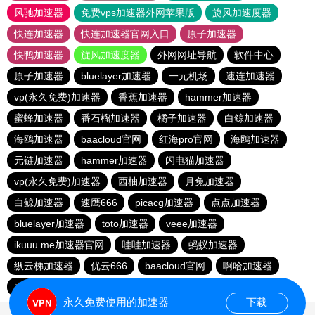
风驰加速器
免费vps加速器外网苹果版
旋风加速度器
快连加速器
快连加速器官网入口
原子加速器
快鸭加速器
旋风加速度器
外网网址导航
软件中心
原子加速器
bluelayer加速器
一元机场
速连加速器
vp(永久免费)加速器
香蕉加速器
hammer加速器
蜜蜂加速器
番石榴加速器
橘子加速器
白鲸加速器
海鸥加速器
baacloud官网
红海pro官网
海鸥加速器
元链加速器
hammer加速器
闪电猫加速器
vp(永久免费)加速器
西柚加速器
月兔加速器
白鲸加速器
速鹰666
picacg加速器
点点加速器
bluelayer加速器
toto加速器
veee加速器
ikuuu.me加速器官网
哇哇加速器
蚂蚁加速器
纵云梯加速器
优云666
baacloud官网
啊哈加速器
香蕉加速器
极风加速器
gkd加速器
海外梯子官网
永久免费使用的加速器
下载