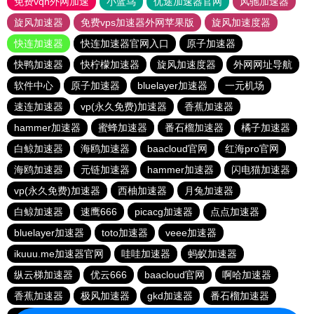
免费vqn外网加速
小蓝鸟
优途加速器官网
风驰加速器
旋风加速器
免费vps加速器外网苹果版
旋风加速度器
快连加速器
快连加速器官网入口
原子加速器
快鸭加速器
快柠檬加速器
旋风加速度器
外网网址导航
软件中心
原子加速器
bluelayer加速器
一元机场
速连加速器
vp(永久免费)加速器
香蕉加速器
hammer加速器
蜜蜂加速器
番石榴加速器
橘子加速器
白鲸加速器
海鸥加速器
baacloud官网
红海pro官网
海鸥加速器
元链加速器
hammer加速器
闪电猫加速器
vp(永久免费)加速器
西柚加速器
月兔加速器
白鲸加速器
速鹰666
picacg加速器
点点加速器
bluelayer加速器
toto加速器
veee加速器
ikuuu.me加速器官网
哇哇加速器
蚂蚁加速器
纵云梯加速器
优云666
baacloud官网
啊哈加速器
香蕉加速器
极风加速器
gkd加速器
番石榴加速器