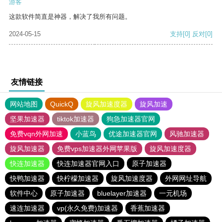
游客
这款软件简直是神器，解决了我所有问题。
2024-05-15
支持
[0]
反对
[0]
友情链接
网站地图
QuickQ
旋风加速度器
旋风加速
坚果加速器
tiktok加速器
狗急加速器官网
免费vqn外网加速
小蓝鸟
优途加速器官网
风驰加速器
旋风加速器
免费vps加速器外网苹果版
旋风加速度器
快连加速器
快连加速器官网入口
原子加速器
快鸭加速器
快柠檬加速器
旋风加速度器
外网网址导航
软件中心
原子加速器
bluelayer加速器
一元机场
速连加速器
vp(永久免费)加速器
香蕉加速器