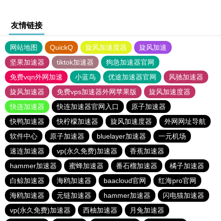
友情链接
网站地图
QuickQ
旋风加速度器
旋风加速
坚果加速器
tiktok加速器
狗急加速器官网
免费vqn外网加速
小蓝鸟
优途加速器官网
风驰加速器
旋风加速器
免费vps加速器外网苹果版
旋风加速度器
快连加速器
快连加速器官网入口
原子加速器
快鸭加速器
快柠檬加速器
旋风加速度器
外网网址导航
软件中心
原子加速器
bluelayer加速器
一元机场
速连加速器
vp(永久免费)加速器
香蕉加速器
hammer加速器
蜜蜂加速器
番石榴加速器
橘子加速器
白鲸加速器
海鸥加速器
baacloud官网
红海pro官网
海鸥加速器
元链加速器
hammer加速器
闪电猫加速器
vp(永久免费)加速器
西柚加速器
月兔加速器