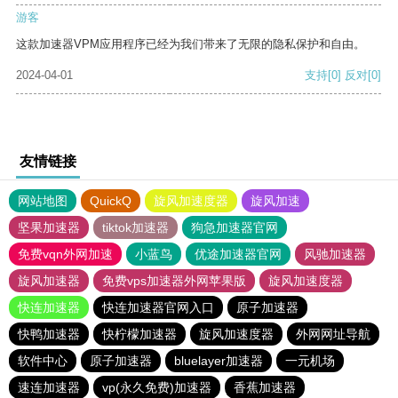
游客
这款加速器VPM应用程序已经为我们带来了无限的隐私保护和自由。
2024-04-01
支持
[0]
反对
[0]
友情链接
网站地图
QuickQ
旋风加速度器
旋风加速
坚果加速器
tiktok加速器
狗急加速器官网
免费vqn外网加速
小蓝鸟
优途加速器官网
风驰加速器
旋风加速器
免费vps加速器外网苹果版
旋风加速度器
快连加速器
快连加速器官网入口
原子加速器
快鸭加速器
快柠檬加速器
旋风加速度器
外网网址导航
软件中心
原子加速器
bluelayer加速器
一元机场
速连加速器
vp(永久免费)加速器
香蕉加速器