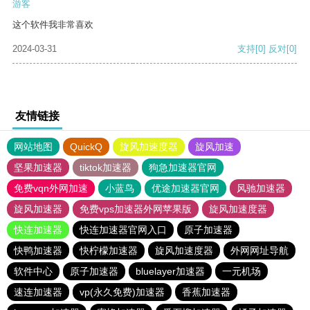
游客
这个软件我非常喜欢
2024-03-31
支持
[0]
反对
[0]
友情链接
网站地图
QuickQ
旋风加速度器
旋风加速
坚果加速器
tiktok加速器
狗急加速器官网
免费vqn外网加速
小蓝鸟
优途加速器官网
风驰加速器
旋风加速器
免费vps加速器外网苹果版
旋风加速度器
快连加速器
快连加速器官网入口
原子加速器
快鸭加速器
快柠檬加速器
旋风加速度器
外网网址导航
软件中心
原子加速器
bluelayer加速器
一元机场
速连加速器
vp(永久免费)加速器
香蕉加速器