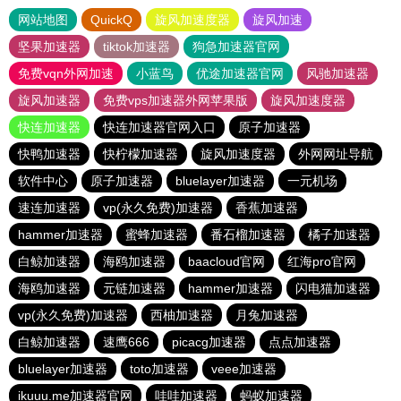
网站地图
QuickQ
旋风加速度器
旋风加速
坚果加速器
tiktok加速器
狗急加速器官网
免费vqn外网加速
小蓝鸟
优途加速器官网
风驰加速器
旋风加速器
免费vps加速器外网苹果版
旋风加速度器
快连加速器
快连加速器官网入口
原子加速器
快鸭加速器
快柠檬加速器
旋风加速度器
外网网址导航
软件中心
原子加速器
bluelayer加速器
一元机场
速连加速器
vp(永久免费)加速器
香蕉加速器
hammer加速器
蜜蜂加速器
番石榴加速器
橘子加速器
白鲸加速器
海鸥加速器
baacloud官网
红海pro官网
海鸥加速器
元链加速器
hammer加速器
闪电猫加速器
vp(永久免费)加速器
西柚加速器
月兔加速器
白鲸加速器
速鹰666
picacg加速器
点点加速器
bluelayer加速器
toto加速器
veee加速器
ikuuu.me加速器官网
哇哇加速器
蚂蚁加速器